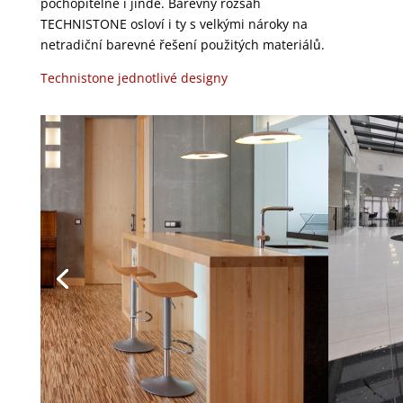
pochopitelně i jinde. Barevný rozsah
TECHNISTONE osloví i ty s velkými nároky na
netradiční barevné řešení použitých materiálů.
Technistone jednotlivé designy