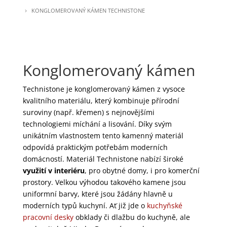
KONGLOMEROVANÝ KÁMEN TECHNISTONE
Konglomerovaný kámen
Technistone je konglomerovaný kámen z vysoce
kvalitního materiálu, který kombinuje přírodní
suroviny (např. křemen) s nejnovějšími
technologiemi míchání a lisování. Díky svým
unikátním vlastnostem tento kamenný materiál
odpovídá praktickým potřebám moderních
domácností. Materiál Technistone nabízí široké
využití v interiéru
, pro obytné domy, i pro komerční
prostory. Velkou výhodou takového kamene jsou
uniformní barvy, které jsou žádány hlavně u
moderních typů kuchyní. Ať již jde o
kuchyňské
pracovní desky
obklady či dlažbu do kuchyně, ale