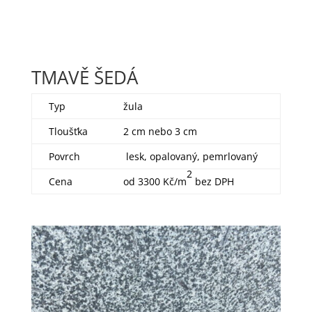
TMAVĚ ŠEDÁ
Typ
žula
Tloušťka
2 cm nebo 3 cm
Povrch
lesk, opalovaný, pemrlovaný
2
Cena
od 3300 Kč/m
bez DPH