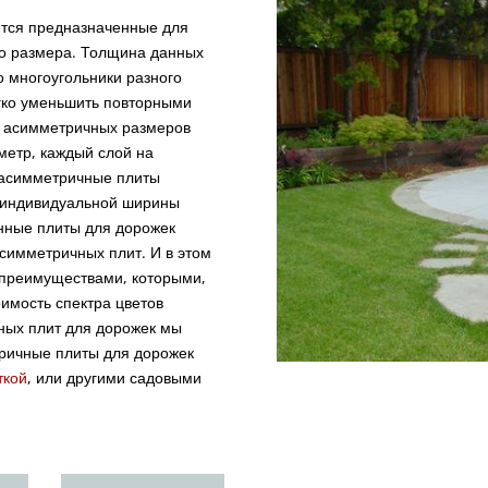
тся предназначенные для
го размера. Толщина данных
о многоугольники разного
гко уменьшить повторными
у асимметричных размеров
метр, каждый слой на
 асимметричные плиты
 индивидуальной ширины
нные плиты для дорожек
симметричных плит. И в этом
 преимуществами, которыми,
римость спектра цветов
ных плит для дорожек мы
тричные плиты для дорожек
ткой
, или другими садовыми