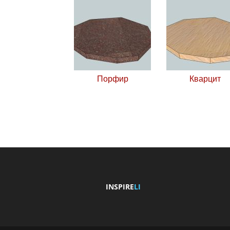
Порфир
Кварцит
INSPIRE
LI